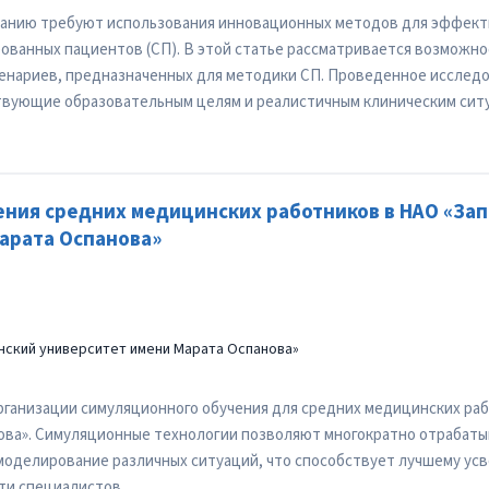
анию требуют использования инновационных методов для эффектив
ованных пациентов (СП). В этой статье рассматривается возможно
сценариев, предназначенных для методики СП. Проведенное исслед
твующие образовательным целям и реалистичным клиническим сит
ния средних медицинских работников в НАО «За
арата Оспанова»
нский университет имени Марата Оспанова»
рганизации симуляционного обучения для средних медицинских ра
ва». Симуляционные технологии позволяют многократно отрабатыв
моделирование различных ситуаций, что способствует лучшему ус
ти специалистов.