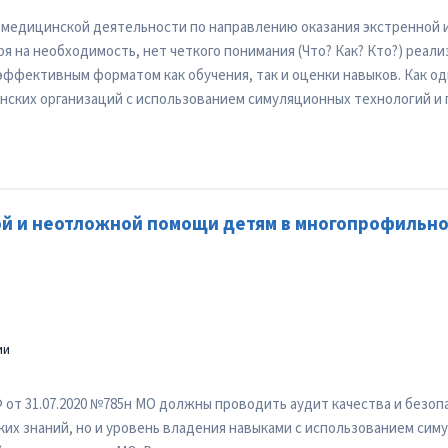
и медицинской деятельности по направлению оказания экстренной
я на необходимость, нет четкого понимания (Что? Как? Кто?) реал
эффективным форматом как обучения, так и оценки навыков. Как о
ских организаций с использованием симуляционных технологий и
ой и неотложной помощи детям в многопрофильно
ии
 от 31.07.2020 №785н МО должны проводить аудит качества и безо
их знаний, но и уровень владения навыками с использованием сим