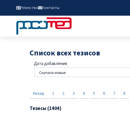
Членство
Контакты
Список всех тезисов
Дата добавления
Назад
1
2
3
4
5
6
7
8
Тезисы (1404)