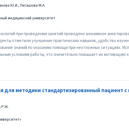
анова Ю.И., Пегашова М.А.
нный медицинский университет
ологий при проведении занятий проведено анонимное анкетирован
уденты отметили улучшение практических навыков, удобство изуче
ование знаний по оказанию помощи при неотложных ситуациях. Ис
льным условиям работы, что значительно повышает их мотивацию к
ия для методики стандартизированный пациент 
 Р.Ж.
ниверситет»