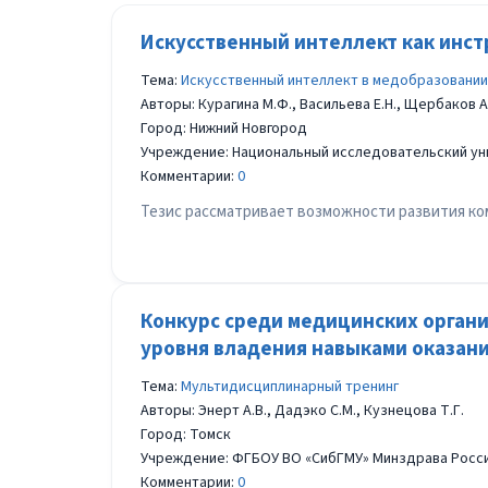
Искусственный интеллект как инс
Тема:
Искусственный интеллект в медобразовании
Авторы: Курагина М.Ф., Васильева Е.Н., Щербаков А
Город: Нижний Новгород
Учреждение: Национальный исследовательский уни
Комментарии:
0
Тезис рассматривает возможности развития к
Конкурс среди медицинских орган
уровня владения навыками оказан
Тема:
Мультидиcциплинарный тренинг
Авторы: Энерт А.В., Дадэко С.М., Кузнецова Т.Г.
Город: Томск
Учреждение: ФГБОУ ВО «СибГМУ» Минздрава Росс
Комментарии:
0