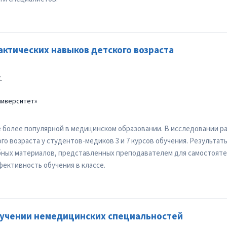
актических навыков детского возраста
.
ниверситет»
е более популярной в медицинском образовании. В исследовании 
го возраста у студентов-медиков 3 и 7 курсов обучения. Результат
бных материалов, представленных преподавателем для самостояте
ективность обучения в классе.
бучении немедицинских специальностей