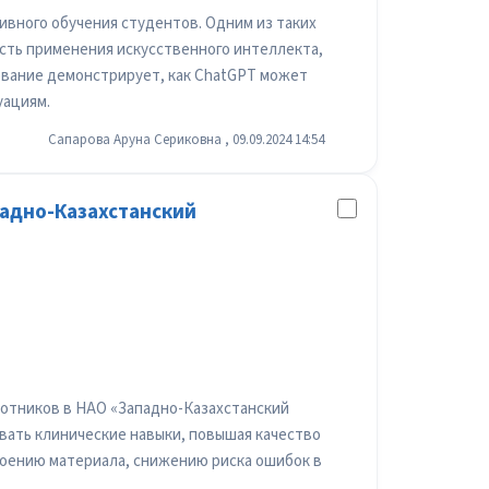
ного обучения студентов. Одним из таких
сть применения искусственного интеллекта,
ование демонстрирует, как ChatGPT может
уациям.
Сапарова Аруна Сериковна , 09.09.2024 14:54
падно-Казахстанский
ботников в НАО «Западно-Казахстанский
ать клинические навыки, повышая качество
воению материала, снижению риска ошибок в