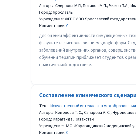
Авторы: Смирнова М.П, Потапов М.П., Чижов П.А., Ив
Город: Ярославль
Учреждение: ФГБОУ ВО Ярославский государстве
Комментарии:
0
для оценки эффективности симуляционных техн
факультета с использованием google-форм. Ст
заболеваний внутренних органов, совершенств
обучении терапии приближает студентов к реа
практической подготовке.
Составление клинического сценар
Тема:
Искусственный интеллект в медобразовании
Авторы: Кемелова Г. С., Сапарова А. С., Нурекешова
Город: Караганда, Казахстан
Учреждение: НАО «Карагандинский медицинский у
Комментарии:
0