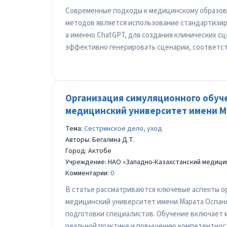
Современные подходы к медицинскому образов
методов является использование стандартизир
а именно ChatGPT, для создания клинических 
эффективно генерировать сценарии, соответс
Организация симуляционного обуче
медицинский университет имени М
Тема:
Сестринское дело, уход
Авторы: Бегалина Д.Т.
Город: Актобе
Учреждение: НАО «Западно-Казахстанский медици
Комментарии:
0
В статье рассматриваются ключевые аспекты о
медицинский университет имени Марата Оспано
подготовки специалистов. Обучение включает 
реальной практике и повышению компетентнос