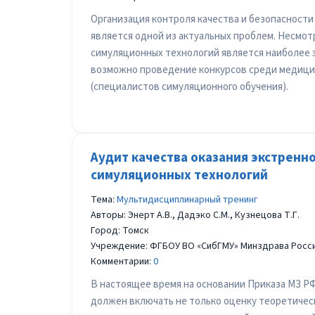
Организация контроля качества и безопасност
является одной из актуальных проблем. Несмотр
симуляционных технологий является наиболее 
возможно проведение конкурсов среди медицин
(специалистов симуляционного обучения).
Аудит качества оказания экстренн
симуляционных технологий
Тема:
Мультидиcциплинарный тренинг
Авторы: Энерт А.В., Дадэко С.М., Кузнецова Т.Г.
Город: Томск
Учреждение: ФГБОУ ВО «СибГМУ» Минздрава Росс
Комментарии:
0
В настоящее время на основании Приказа МЗ РФ
должен включать не только оценку теоретическ