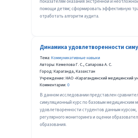
показателям оказания экстренной и неотложно
помощи детям; сформировать эффективную трае
отработать алгоритм аудита.
Динамика удовлетворенности сим
Тема:
Коммуникативные навыки
Авторы: Кемелова Г. С., Сапарова А. С.
Город: Караганда, Казахстан
Учреждение: НАО «Карагандинский медицинский у
Комментарии:
0
В данном исследовании представлен сравнител
симуляционный курс по базовым медицинским ма
удовлетворенности студентов данным курсом, 
регулярного мониторинга и оценки образовате
образования.