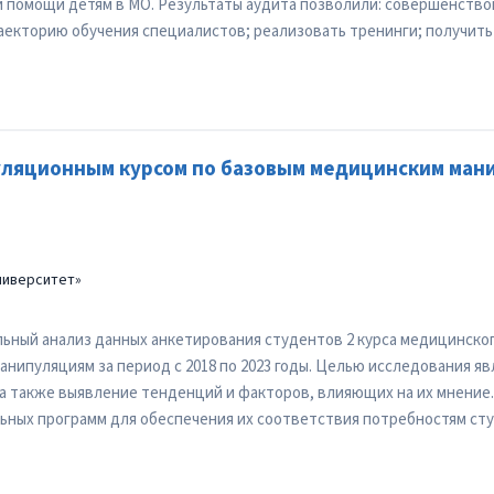
й помощи детям в МО. Результаты аудита позволили: совершенство
кторию обучения специалистов; реализовать тренинги; получить
уляционным курсом по базовым медицинским ман
ниверситет»
ьный анализ данных анкетирования студентов 2 курса медицинско
нипуляциям за период с 2018 по 2023 годы. Целью исследования яв
а также выявление тенденций и факторов, влияющих на их мнение
льных программ для обеспечения их соответствия потребностям ст