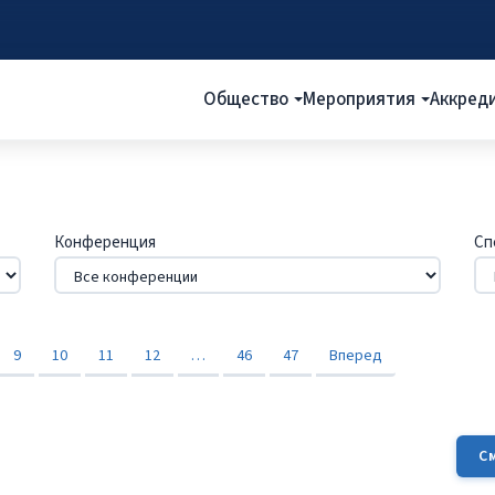
Общество
Мероприятия
Аккред
Конференция
Сп
9
10
11
12
…
46
47
Вперед
С