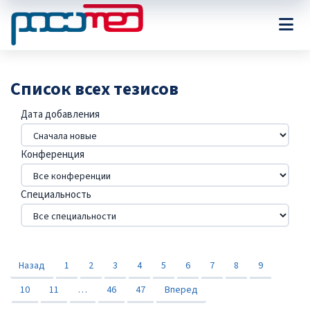
Список всех тезисов
Дата добавления
Конференция
Специальность
Назад
1
2
3
4
5
6
7
8
9
10
11
…
46
47
Вперед