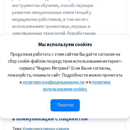
инструментов обучения, способствующих
развитию эмоциональных компетенций у
медицинских работников, в том числе с
использованием тренинговых, игровых и
симуляционных технологий. Разработанная
Настольная игра позволяет обеспечить
Мы используем cookies
формирование и развитие у участников
Продолжая работать с этим сайтом Вы даёте согласие на
компетенции «Управление отношениями и
сбор cookie-файлов посредством использования интернет-
общение с заинтересованными сторонами» в
соответствии с моделью компетенций
сервиса "Яндекс.Метрика". Если Вы не согласны,
пожалуйста, покиньте сайт. Подробности можно прочитать
управленческих кадров здравоохранения
(Найговзина Н.Б., и др., 2022).
в
политике конфиденциальности
. и в
политике
использования cookies
Макарова Наталия Константиновна, 09.09.2024 20:54
Понятно
Конфликтогенные языковые маркеры
в коммуникации с пациентом
Тема:
Коммуникативные навыки