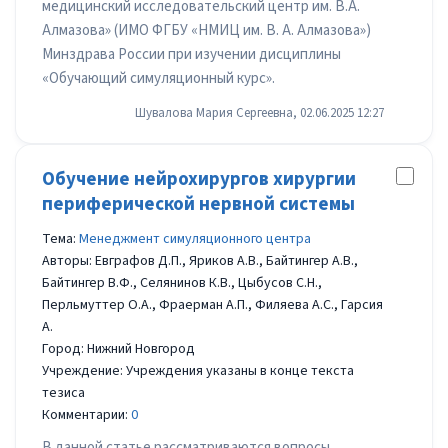
медицинский исследовательский центр им. В.А.
Алмазова» (ИМО ФГБУ «НМИЦ им. В. А. Алмазова»)
Минздрава России при изучении дисциплины
«Обучающий симуляционный курс».
Шувалова Мария Сергеевна, 02.06.2025 12:27
Обучение нейрохирургов хирургии
периферической нервной системы
Тема:
Менеджмент симуляционного центра
Авторы: Евграфов Д.П., Яриков А.В., Байтингер А.В.,
Байтингер В.Ф., Селянинов К.В., Цыбусов С.Н.,
Перльмуттер О.А., Фраерман А.П., Филяева А.С., Гарсия
А.
Город: Нижний Новгород
Учреждение: Учреждения указаны в конце текста
тезиса
Комментарии:
0
В данной статье рассматриваются вопросы