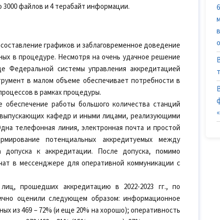
о 3000 файлов и 4 терабайт информации.
 составление графиков и заблаговременное доведение
ных в процедуре. Несмотря на очень удачное решение
де Федеральной системы управления аккредитацией
струмент в малом объеме обеспечивает потребности в
роцессов в рамках процедуры.
е обеспечение работы большого количества станций
 выпускающих кафедр и иными лицами, реализующими
дна телефонная линия, электронная почта и простой
рмирование потенциальных аккредитуемых между
 допуска к аккредитации. После допуска, помимо
 чат в мессенджере для оперативной коммуникации с
 лиц, прошедших аккредитацию в 2022-2023 гг., по
тлично оценили следующем образом: информационное
ых из 469 – 72% (и еще 20% на хорошо); оперативность