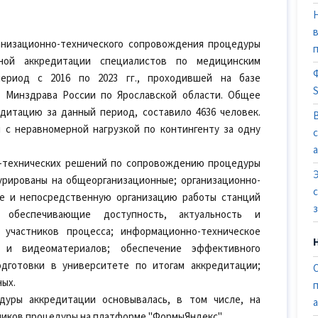
анизационно-технического сопровождения процедуры
ной аккредитации специалистов по медицинским
период с 2016 по 2023 гг., проходившей на базе
 Минздрава России по Ярославской области. Общее
дитацию за данный период, составило 4636 человек.
 с неравномерной нагрузкой по контингенту за одну
о-технических решений по сопровождению процедуры
урированы на общеорганизационные; организационно-
ие и непосредственную организацию работы станций
, обеспечивающие доступность, актуальность и
участников процесса; информационно-техническое
 и видеоматериалов; обеспечение эффективного
одготовки в университете по итогам аккредитации;
ых.
дуры аккредитации основывалась, в том числе, на
ников процедуры на платформе "ФормыЯндекс".