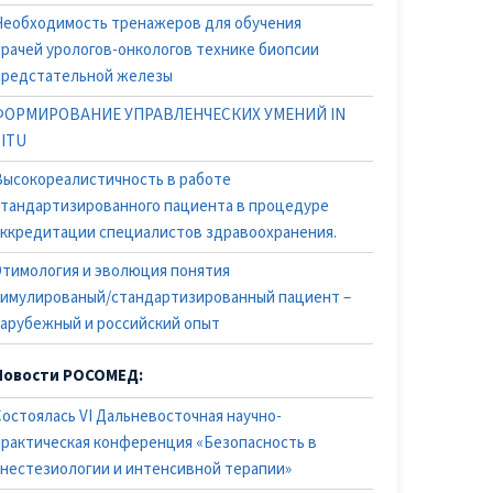
Необходимость тренажеров для обучения
врачей урологов-онкологов технике биопсии
предстательной железы
ФОРМИРОВАНИЕ УПРАВЛЕНЧЕСКИХ УМЕНИЙ IN
SITU
Высокореалистичность в работе
стандартизированного пациента в процедуре
аккредитации специалистов здравоохранения.
Этимология и эволюция понятия
симулированый/стандартизированный пациент –
зарубежный и российский опыт
Новости РОСОМЕД:
Состоялась VI Дальневосточная научно-
практическая конференция «Безопасность в
анестезиологии и интенсивной терапии»