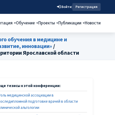
Войти
|
Регистрация
итация
Обучение
Проекты
Публикации
Новости
го обучения в медицине и
звитие, инновации»
/
рритории Ярославской области
Еще тезисы к этой конференции:
Роль медицинской ассоциации в
последипломной подготовке врачей в области
клинической альгологии