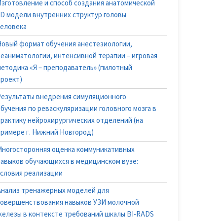
Изготовление и способ создания анатомической
3D модели внутренних структур головы
человека
Новый формат обучения анестезиологии,
реаниматологии, интенсивной терапии – игровая
методика «Я – преподаватель» (пилотный
проект)
Результаты внедрения симуляционного
обучения по реваскуляризации головного мозга в
практику нейрохирургических отделений (на
примере г. Нижний Новгород)
Многосторонняя оценка коммуникативных
навыков обучающихся в медицинском вузе:
условия реализации
Анализ тренажерных моделей для
совершенствования навыков УЗИ молочной
железы в контексте требований шкалы BI-RADS