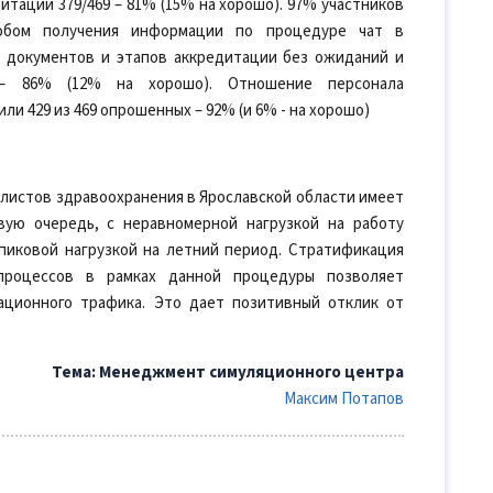
итации 379/469 – 81% (15% на хорошо). 97% участников
обом получения информации по процедуре чат в
 документов и этапов аккредитации без ожиданий и
 – 86% (12% на хорошо). Отношение персонала
и 429 из 469 опрошенных – 92% (и 6% - на хорошо)
листов здравоохранения в Ярославской области имеет
вую очередь, с неравномерной нагрузкой на работу
 пиковой нагрузкой на летний период. Стратификация
 процессов в рамках данной процедуры позволяет
ационного трафика. Это дает позитивный отклик от
Тема: Менеджмент симуляционного центра
Максим Потапов