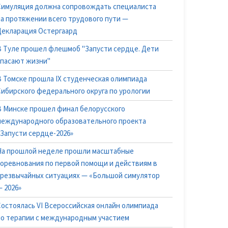
Симуляция должна сопровождать специалиста
на протяжении всего трудового пути —
Декларация Остергаард
В Туле прошел флешмоб "Запусти сердце. Дети
спасают жизни"
В Томске прошла IX студенческая олимпиада
Сибирского федерального округа по урологии
В Минске прошел финал белорусского
международного образовательного проекта
«Запусти сердце-2026»
На прошлой неделе прошли масштабные
соревнования по первой помощи и действиям в
чрезвычайных ситуациях — «Большой симулятор
 2026»
Состоялась VI Всероссийская онлайн олимпиада
по терапии с международным участием