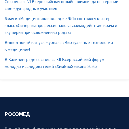
Состоялась VI Всероссийская онлайн олимпиада по терапии
с международным участием
6 мая в «Медицинском колледже № 1» состоялся мастер-
класс «Синергия профессионалов: взаимодействие врача и
акушерки при осложненных родах»
Вышел новый выпуск журнала «Виртуальные технологии
в медицине»!
В Калининграде состоялся XII Всероссийский форум
молодых исследователей «ХимБиоSeasons 2026»
РОСОМЕД