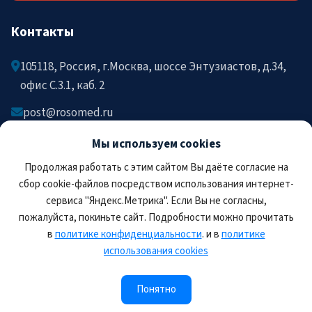
Контакты
105118, Россия, г.Москва, шоссе Энтузиастов, д.34,
офис C.3.1, каб. 2
post@rosomed.ru
kolysh@rosomed.ru
Мы используем cookies
+7-903-729-09-87
Продолжая работать с этим сайтом Вы даёте согласие на
+7-910-880-36-92
сбор cookie-файлов посредством использования интернет-
сервиса "Яндекс.Метрика". Если Вы не согласны,
пожалуйста, покиньте сайт. Подробности можно прочитать
в
политике конфиденциальности
. и в
политике
использования cookies
© 2026 РОСОМЕД. Все права защищены.
Правила пользования сайтом
Политика
Понятно
конфиденциальности
Соглашение на обработку