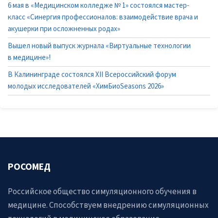
6 мая в «Медицинском колледже № 1» состоялся мастер-
класс «Синергия профессионалов: взаимодействие врача и
акушерки при осложненных родах»
Вышел новый выпуск журнала «Виртуальные технологии
в медицине»!
В Калининграде состоялся XII Всероссийский форум
молодых исследователей «ХимБиоSeasons 2026»
РОСОМЕД
Российское общество симуляционного обучения в
медицине. Способствуем внедрению симуляционных