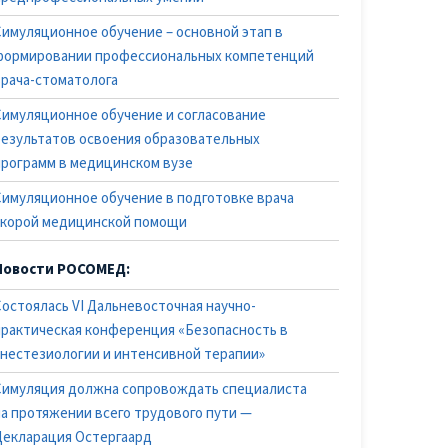
Симуляционное обучение – основной этап в
формировании профессиональных компетенций
врача-стоматолога
Симуляционное обучение и согласование
результатов освоения образовательных
программ в медицинском вузе
Симуляционное обучение в подготовке врача
скорой медицинской помощи
Новости РОСОМЕД:
Состоялась VI Дальневосточная научно-
практическая конференция «Безопасность в
анестезиологии и интенсивной терапии»
Симуляция должна сопровождать специалиста
на протяжении всего трудового пути —
Декларация Остергаард