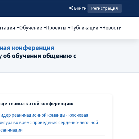
Войти
|
Регистрация
итация
Обучение
Проекты
Публикации
Новости
ная конференция
у об обучении общению с
Еще тезисы к этой конференции:
Лидер реанимационной команды - ключевая
фигура во время проведения сердечно-легочной
реанимации.