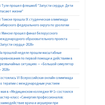
В Туле прошел флешмоб "Запусти сердце. Дети
спасают жизни"
В Томске прошла IX студенческая олимпиада
Сибирского федерального округа по урологии
В Минске прошел финал белорусского
международного образовательного проекта
«Запусти сердце-2026»
На прошлой неделе прошли масштабные
соревнования по первой помощи и действиям в
чрезвычайных ситуациях — «Большой симулятор
 2026»
Состоялась VI Всероссийская онлайн олимпиада
по терапии с международным участием
6 мая в «Медицинском колледже № 1» состоялся
мастер-класс «Синергия профессионалов:
взаимодействие врача и акушерки при