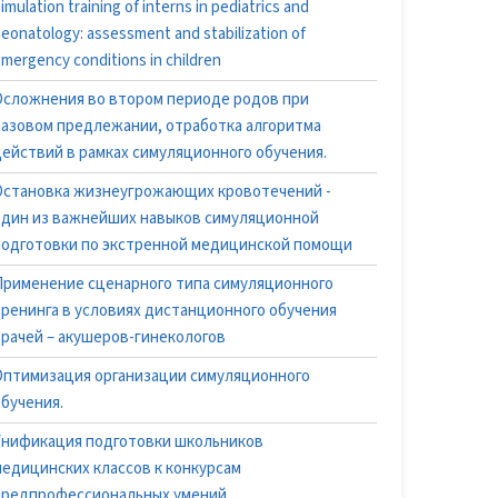
imulation training of interns in pediatrics and
eonatology: assessment and stabilization of
mergency conditions in children
Осложнения во втором периоде родов при
тазовом предлежании, отработка алгоритма
действий в рамках симуляционного обучения.
Остановка жизнеугрожающих кровотечений -
один из важнейших навыков симуляционной
подготовки по экстренной медицинской помощи
Применение сценарного типа симуляционного
тренинга в условиях дистанционного обучения
врачей – акушеров-гинекологов
Оптимизация организации симуляционного
обучения.
Унификация подготовки школьников
медицинских классов к конкурсам
предпрофессиональных умений