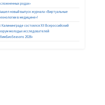
осложненных родах»
Вышел новый выпуск журнала «Виртуальные
технологии в медицине»!
В Калининграде состоялся XII Всероссийский
форум молодых исследователей
«ХимБиоSeasons 2026»