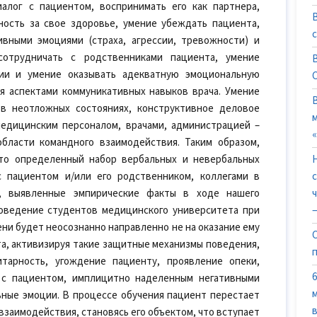
алог с пациентом, воспринимать его как партнера,
ость за свое здоровье, умение убеждать пациента,
ивными эмоциями (страха, агрессии, тревожности) и
сотрудничать с родственниками пациента, умение
нии и умение оказывать адекватную эмоциональную
 аспектами коммуникативных навыков врача. Умение
в неотложных состояниях, конструктивное деловое
едицинским персоналом, врачами, администрацией –
бласти командного взаимодействия. Таким образом,
это определенный набор вербальных и невербальных
с пациентом и/или его родственником, коллегами в
о, выявленные эмпирические факты в ходе нашего
оведение студентов медицинского университета при
—
ни будет неосознанно направленно не на оказание ему
а, активизируя такие защитные механизмы поведения,
итарность, угождение пациенту, проявление опеки,
 с пациентом, имплицитно наделенным негативными
ные эмоции. В процессе обучения пациент перестает
взаимодействия, становясь его объектом, что вступает