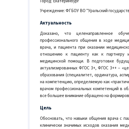
Город: Екатеринбург
Учреждение: ФГБОУ ВО "Уральский государст
Актуальность
Доказано, что целенаправленное обуче
профессионального общения в ходе медици
врача, и пациента при оказании медицинск
отношению к пациенту как к партнеру и
медицинской помощи. В подготовке будущ
актуализированных ФГОС 3+, ФГОС 3++ – «це
образования (специалитет, ординатура, аспи
на компетенцию, определяемую как «практиче
врачом профессиональных компетенций в об
все большее внимание обращено на формиров
Цель
Обосновать, что навыки общения врача с п
клинически значимых исходов оказания мед