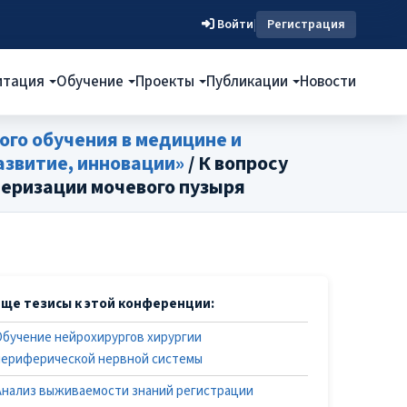
Войти
|
Регистрация
итация
Обучение
Проекты
Публикации
Новости
ого обучения в медицине и
звитие, инновации»
/ К вопросу
еризации мочевого пузыря
Еще тезисы к этой конференции:
Обучение нейрохирургов хирургии
периферической нервной системы
Анализ выживаемости знаний регистрации