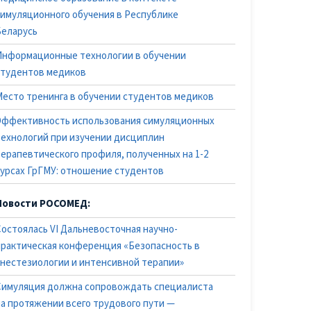
симуляционного обучения в Республике
Беларусь
Информационные технологии в обучении
студентов медиков
Место тренинга в обучении студентов медиков
Эффективность использования симуляционных
технологий при изучении дисциплин
терапевтического профиля, полученных на 1-2
курсах ГрГМУ: отношение студентов
Новости РОСОМЕД:
Состоялась VI Дальневосточная научно-
практическая конференция «Безопасность в
анестезиологии и интенсивной терапии»
Симуляция должна сопровождать специалиста
на протяжении всего трудового пути —