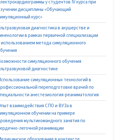
электрокардиограммы у студентов IV курса при
изучении дисциплины «Обучающий
симуляционный курс»
Ультразвуковая диагностика в акушерстве и
гинекологии в рамках первичной специализации
с использованием метода симуляционного
обучения
Возможности симуляционного обучения
ультразвуковой диагностике
Использование симуляционных технологий в
профессиональной переподготовке врачей по
специальности анестезиология-реаниматология
Опыт взаимодействия СПО и ВУЗа в
симуляционном обучении на примере
проведения мультикомандного занятия по
сердечно-легочной реанимации
Медицинское образование в контексте