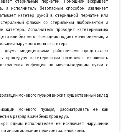
девает стерильные перчатки. Помощник вскрывает
а, а исполнитель безопасным способом извлекает
ватывает катетер рукой в стерильной перчатке или
естерильный флакон со стерильным любрикантом и
ик катетера. Исполнитель проводит катетеризацию
цета или без него. Помощник подает мочеприемник, и
рования наружного конца катетера.
я двумя медицинскими работниками представлен
 в процедуру катетеризации позволяет исключить
ространения инфекции по мочевыводящим путям с
еризации мочевого пузыря вносит существенный вклад
изации мочевого пузыря, рассматривать ее как
ести в разряд врачебных процедур.
узыря одним исполнителем не исключает нарушение
ра и инфицирование периуретральной зоны.