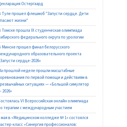
Декларация Остергаард
В Туле прошел флешмоб "Запусти сердце. Дети
спасают жизни"
В Томске прошла IX студенческая олимпиада
Сибирского федерального округа по урологии
В Минске прошел финал белорусского
международного образовательного проекта
«Запусти сердце-2026»
На прошлой неделе прошли масштабные
соревнования по первой помощи и действиям в
чрезвычайных ситуациях — «Большой симулятор
 2026»
Состоялась VI Всероссийская онлайн олимпиада
по терапии с международным участием
6 мая в «Медицинском колледже № 1» состоялся
мастер-класс «Синергия профессионалов: