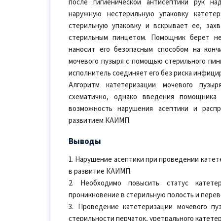
после гигиенической антисептики рук на
наружную нестерильную упаковку катетер
стерильную упаковку и вскрывает ее, зах
стерильным пинцетом. Помощник берет н
наносит его безопасным способом на конч
мочевого пузыря с помощью стерильного пин
исполнитель соединяет его без риска инфици
Алгоритм катетеризации мочевого пузыр
схематично, однако введения помощника
возможность нарушения асептики и расп
развитием КАИМП.
Выводы
1. Нарушение асептики при проведении катет
в развитие КАИМП.
2. Необходимо повысить статус катетер
проникновение в стерильную полость и перев
3. Проведение катетеризации мочевого п
стерильности перчаток, уретрального катете