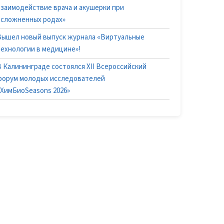
взаимодействие врача и акушерки при
осложненных родах»
Вышел новый выпуск журнала «Виртуальные
технологии в медицине»!
В Калининграде состоялся XII Всероссийский
форум молодых исследователей
«ХимБиоSeasons 2026»