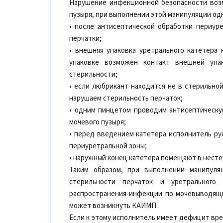
Нарушение инфекционной безопасности воз
пузыря, при выполнении этой манипуляции од
• после антисептической обработки периур
перчатки;
• внешняя упаковка уретрального катетера 
упаковке возможен контакт внешней упа
стерильности;
• если любрикант находится не в стерильной
нарушаем стерильность перчаток;
• одним пинцетом проводим антисептическу
мочевого пузыря;
• перед введением катетера исполнитель ру
периуретральной зоны;
• наружный конец катетера помещают в несте
Таким образом, при выполнении манипуля
стерильности перчаток и уретрального 
распространения инфекции по мочевыводящим
может возникнуть КАИМП.
Если к этому исполнитель имеет дефицит вре