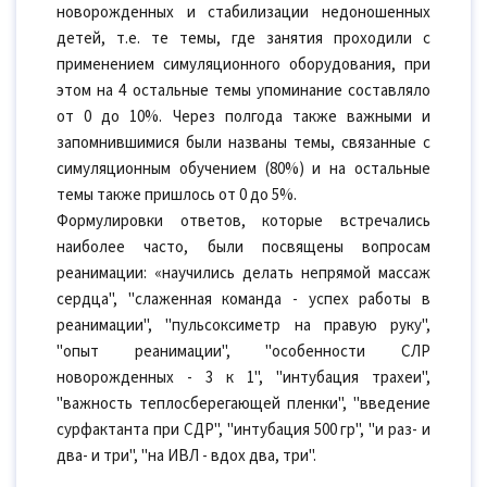
новорожденных и стабилизации недоношенных
детей, т.е. те темы, где занятия проходили с
применением симуляционного оборудования, при
этом на 4 остальные темы упоминание составляло
от 0 до 10%. Через полгода также важными и
запомнившимися были названы темы, связанные с
симуляционным обучением (80%) и на остальные
темы также пришлось от 0 до 5%.
Формулировки ответов, которые встречались
наиболее часто, были посвящены вопросам
реанимации: «научились делать непрямой массаж
сердца", "слаженная команда - успех работы в
реанимации", "пульсоксиметр на правую руку",
"опыт реанимации", "особенности СЛР
новорожденных - 3 к 1", "интубация трахеи",
"важность теплосберегающей пленки", "введение
сурфактанта при СДР", "интубация 500 гр", "и раз- и
два- и три", "на ИВЛ - вдох два, три".