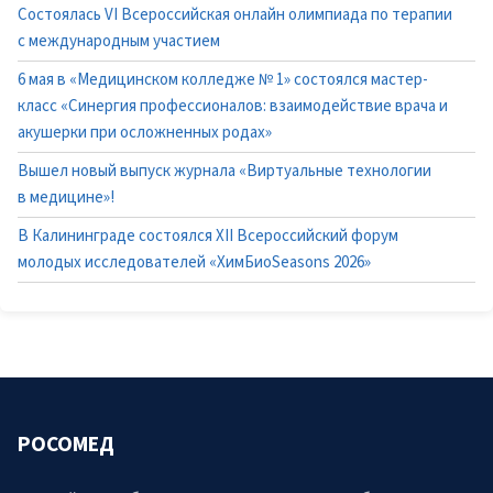
Состоялась VI Всероссийская онлайн олимпиада по терапии
с международным участием
6 мая в «Медицинском колледже № 1» состоялся мастер-
класс «Синергия профессионалов: взаимодействие врача и
акушерки при осложненных родах»
Вышел новый выпуск журнала «Виртуальные технологии
в медицине»!
В Калининграде состоялся XII Всероссийский форум
молодых исследователей «ХимБиоSeasons 2026»
РОСОМЕД