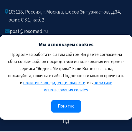
105118, Россия, г.Москва, шоссе Энтузиастов, д.34,
офис C.3.1, каб. 2
post@rosomed.ru
kolysh@rosomed.ru
Мы используем cookies
+7-903-729-09-87
Продолжая работать с этим сайтом Вы даёте согласие на
+7-910-880-36-92
сбор cookie-файлов посредством использования интернет-
сервиса "Яндекс.Метрика". Если Вы не согласны,
пожалуйста, покиньте сайт. Подробности можно прочитать
в
политике конфиденциальности
. и в
политике
использования cookies
© 2026 РОСОМЕД. Все права защищены.
Правила пользования сайтом
Политика
Понятно
конфиденциальности
Соглашение на обработку
ПД