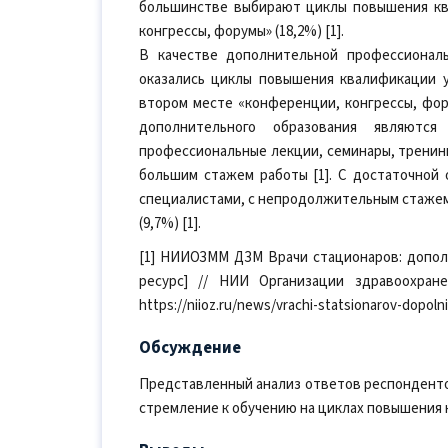
большинстве выбирают циклы повышения ква
конгрессы, форумы» (18,2%) [1].
В качестве дополнительной профессионал
оказались циклы повышения квалификации у 
втором месте «конференции, конгрессы, фор
дополнительного образования являются 
профессиональные лекции, семинары, тренинги
большим стажем работы [1]. С достаточной
специалистами, с непродолжительным стажем
(9,7%) [1].
[1] НИИОЗММ ДЗМ Врачи стационаров: допо
ресурс] // НИИ Организации здравоохран
https://niioz.ru/news/vrachi-statsionarov-dopol
Обсуждение
Представленный анализ ответов респонденто
стремление к обучению на циклах повышения