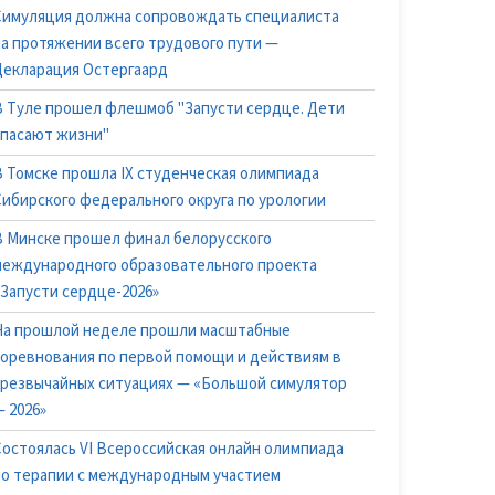
Симуляция должна сопровождать специалиста
на протяжении всего трудового пути —
Декларация Остергаард
В Туле прошел флешмоб "Запусти сердце. Дети
спасают жизни"
В Томске прошла IX студенческая олимпиада
Сибирского федерального округа по урологии
В Минске прошел финал белорусского
международного образовательного проекта
«Запусти сердце-2026»
На прошлой неделе прошли масштабные
соревнования по первой помощи и действиям в
чрезвычайных ситуациях — «Большой симулятор
 2026»
Состоялась VI Всероссийская онлайн олимпиада
по терапии с международным участием