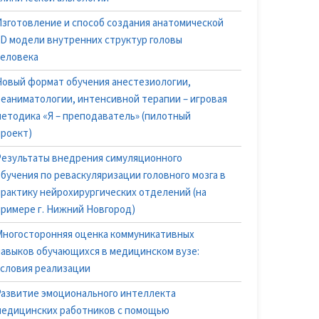
Изготовление и способ создания анатомической
3D модели внутренних структур головы
человека
Новый формат обучения анестезиологии,
реаниматологии, интенсивной терапии – игровая
методика «Я – преподаватель» (пилотный
проект)
Результаты внедрения симуляционного
обучения по реваскуляризации головного мозга в
практику нейрохирургических отделений (на
примере г. Нижний Новгород)
Многосторонняя оценка коммуникативных
навыков обучающихся в медицинском вузе:
условия реализации
Развитие эмоционального интеллекта
медицинских работников с помощью