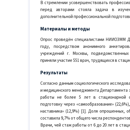
В стремлении усовершенствовать профессио
перед авторами стояла задача в изуче
дополнительной профессиональной подготов
Материалы и методы
Опрос проведён специалистами НИИОЗММ Де
году, посредством анонимного анкетиро
учреждений г. Москвы, подведомственных
приняли участие 551 врач, трудящихся в стац
Результаты
Согласно данным социологического исследов
и медицинского менеджмента Департамента з
работы не более 5 лет в стационарной 
подготовку через «самообразование» (22,6%)
наставника» (12,9%) [1]. Доля опрошенных,
составила 9,7% от общего числа респондентов
Врачи, чей стаж работы от 6 до 20 лет в ста