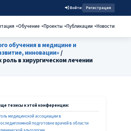
Войти
|
Регистрация
итация
Обучение
Проекты
Публикации
Новости
го обучения в медицине и
звитие, инновации»
/
 роль в хирургическом лечении
Еще тезисы к этой конференции:
Роль медицинской ассоциации в
последипломной подготовке врачей в области
клинической альгологии