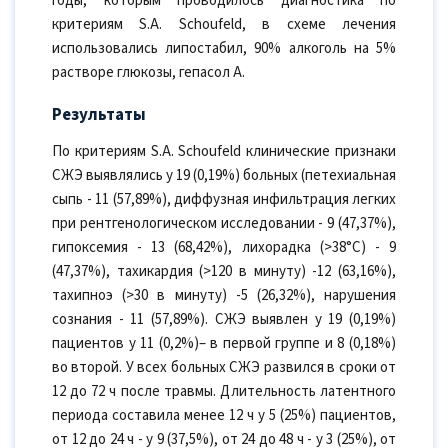
годы, которым проводилось диагностика по
критериям S.A. Schoufeld, в схеме лечения
использовались липостабил, 90% алкоголь на 5%
растворе глюкозы, гепасол А.
Результаты
По критериям S.A. Schoufeld клинические признаки
СЖЭ выявлялись у 19 (0,19%) больных (петехиальная
сыпь - 11 (57,89%), диффузная инфильтрация легких
при рентгенологическом исследовании - 9 (47,37%),
гипоксемия - 13 (68,42%), лихорадка (>38°С) - 9
(47,37%), тахикардия (>120 в минуту) -12 (63,16%),
тахипноэ (>30 в минуту) -5 (26,32%), нарушения
сознания - 11 (57,89%). СЖЭ выявлен у 19 (0,19%)
пациентов у 11 (0,2%)– в первой группе и 8 (0,18%)
во второй. У всех больных СЖЭ развился в сроки от
12 до 72 ч после травмы. Длительность латентного
периода составила менее 12 ч у 5 (25%) пациентов,
от 12 до 24 ч - у 9 (37,5%), от 24 до 48 ч - у 3 (25%), от