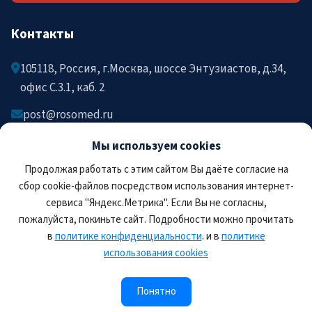
Контакты
105118, Россия, г.Москва, шоссе Энтузиастов, д.34,
офис C.3.1, каб. 2
post@rosomed.ru
kolysh@rosomed.ru
Мы используем cookies
+7-903-729-09-87
Продолжая работать с этим сайтом Вы даёте согласие на
+7-910-880-36-92
сбор cookie-файлов посредством использования интернет-
сервиса "Яндекс.Метрика". Если Вы не согласны,
пожалуйста, покиньте сайт. Подробности можно прочитать
в
политике конфиденциальности
. и в
политике
использования cookies
© 2026 РОСОМЕД. Все права защищены.
Правила пользования сайтом
Политика
Понятно
конфиденциальности
Соглашение на обработку