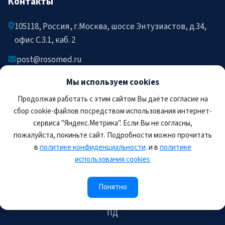
Контакты
105118, Россия, г.Москва, шоссе Энтузиастов, д.34,
офис C.3.1, каб. 2
post@rosomed.ru
kolysh@rosomed.ru
Мы используем cookies
+7-903-729-09-87
Продолжая работать с этим сайтом Вы даёте согласие на
+7-910-880-36-92
сбор cookie-файлов посредством использования интернет-
сервиса "Яндекс.Метрика". Если Вы не согласны,
пожалуйста, покиньте сайт. Подробности можно прочитать
в
политике конфиденциальности
. и в
политике
использования cookies
© 2026 РОСОМЕД. Все права защищены.
Правила пользования сайтом
Политика
Понятно
конфиденциальности
Соглашение на обработку
ПД