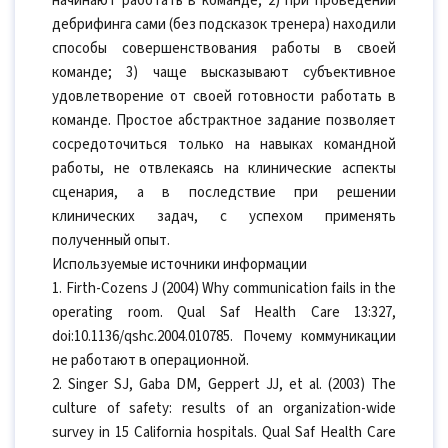
начинают работать в команде; 2) при проведении
дебрифинга сами (без подсказок тренера) находили
способы совершенствования работы в своей
команде; 3) чаще высказывают субъективное
удовлетворение от своей готовности работать в
команде. Простое абстрактное задание позволяет
сосредоточиться только на навыках командной
работы, не отвлекаясь на клинические аспекты
сценария, а в последствие при решении
клинических задач, с успехом применять
полученный опыт.
Используемые источники информации
1. Firth-Cozens J (2004) Why communication fails in the
operating room. Qual Saf Health Care 13:327,
doi:10.1136/qshc.2004.010785. Почему коммуникации
не работают в операционной.
2. Singer SJ, Gaba DM, Geppert JJ, et al. (2003) The
culture of safety: results of an organization-wide
survey in 15 California hospitals. Qual Saf Health Care