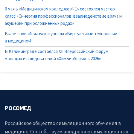
6 мая в «Медицинском колледже № 1» состоялся мастер-
класс «Синергия профессионалов: взаимодействие врача и
акушерки при осложненных родах»
Вышел новый выпуск журнала «Виртуальные технологии
в медицине»!
В Калининграде состоялся XII Всероссийский форум
молодых исследователей «ХимБиоSeasons 2026»
РОСОМЕД
Российское общество симуляционного обучения в
медицине. Способствуем внедрению симуляционных