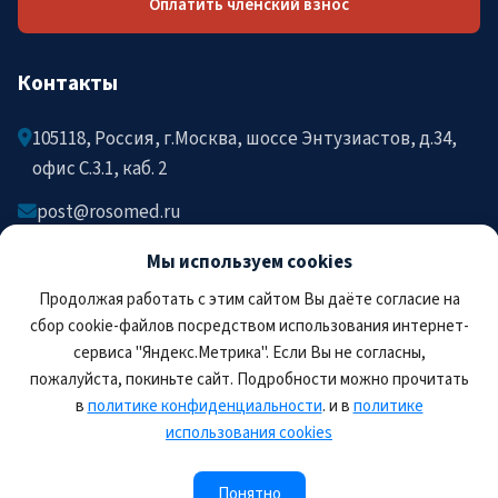
Оплатить членский взнос
Контакты
105118, Россия, г.Москва, шоссе Энтузиастов, д.34,
офис C.3.1, каб. 2
post@rosomed.ru
kolysh@rosomed.ru
Мы используем cookies
+7-903-729-09-87
Продолжая работать с этим сайтом Вы даёте согласие на
+7-910-880-36-92
сбор cookie-файлов посредством использования интернет-
сервиса "Яндекс.Метрика". Если Вы не согласны,
пожалуйста, покиньте сайт. Подробности можно прочитать
в
политике конфиденциальности
. и в
политике
использования cookies
© 2026 РОСОМЕД. Все права защищены.
Правила пользования сайтом
Политика
Понятно