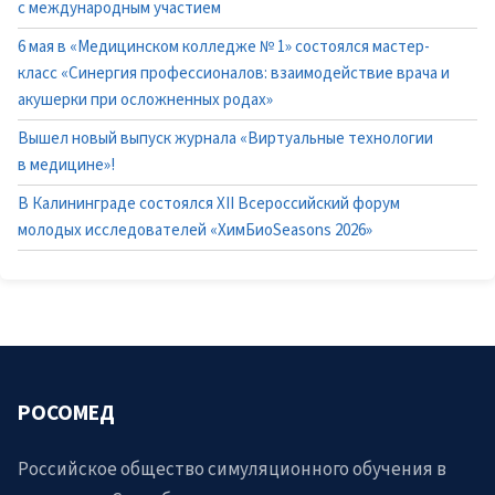
с международным участием
6 мая в «Медицинском колледже № 1» состоялся мастер-
класс «Синергия профессионалов: взаимодействие врача и
акушерки при осложненных родах»
Вышел новый выпуск журнала «Виртуальные технологии
в медицине»!
В Калининграде состоялся XII Всероссийский форум
молодых исследователей «ХимБиоSeasons 2026»
РОСОМЕД
Российское общество симуляционного обучения в