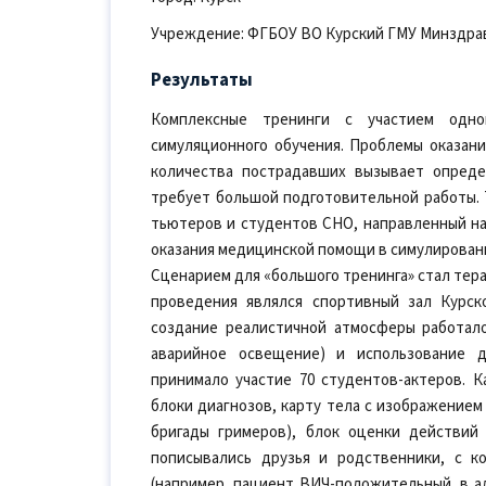
Учреждение: ФГБОУ ВО Курский ГМУ Минздра
Результаты
Комплексные тренинги с участием одно
симуляционного обучения. Проблемы оказан
количества пострадавших вызывает опреде
требует большой подготовительной работы. 
тьютеров и студентов СНО, направленный на
оказания медицинской помощи в симулированн
Сценарием для «большого тренинга» стал тер
проведения являлся спортивный зал Курск
создание реалистичной атмосферы работал
аварийное освещение) и использование 
принимало участие 70 студентов-актеров. 
блоки диагнозов, карту тела с изображением
бригады гримеров), блок оценки действий
пописывались друзья и родственники, с к
(например, пациент ВИЧ-положительный, в ал