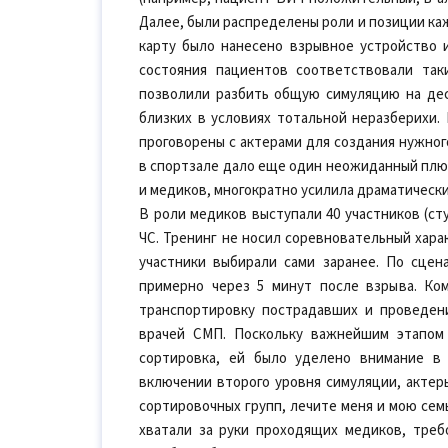
Далее, были распределены роли и позиции каж
карту было нанесено взрывное устройство и
состояния пациентов соответствовали та
позволили разбить общую симуляцию на дес
близких в условиях тотальной неразберихи.
проговорены с актерами для создания нужног
в спортзале дало еще один неожиданный плюс
и медиков, многократно усилила драматическ
В роли медиков выступали 40 участников (ст
ЧС. Тренинг не носил соревновательный хара
участники выбирали сами заранее. По сцен
примерно через 5 минут после взрыва. Ком
транспортировку пострадавших и проведен
врачей СМП. Поскольку важнейшим этапом
сортировка, ей было уделено внимание в 
включении второго уровня симуляции, актеры
сортировочных групп, лечите меня и мою сем
хватали за руки проходящих медиков, тре