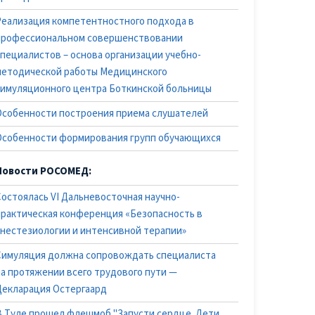
Реализация компетентностного подхода в
профессиональном совершенствовании
специалистов – основа организации учебно-
методической работы Медицинского
симуляционного центра Боткинской больницы
Особенности построения приема слушателей
Особенности формирования групп обучающихся
Новости РОСОМЕД:
Состоялась VI Дальневосточная научно-
практическая конференция «Безопасность в
анестезиологии и интенсивной терапии»
Симуляция должна сопровождать специалиста
на протяжении всего трудового пути —
Декларация Остергаард
В Туле прошел флешмоб "Запусти сердце. Дети