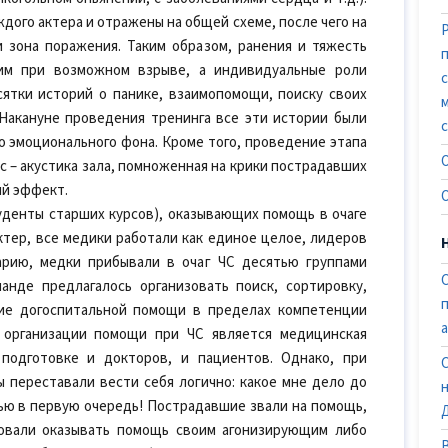
дого актера и отражены на общей схеме, после чего на
 зона поражения. Таким образом, ранения и тяжесть
ким при возможном взрыве, а индивидуальные роли
ятки историй о панике, взаимопомощи, поиску своих
 Накануне проведения тренинга все эти истории были
о эмоционального фона. Кроме того, проведение этапа
 – акустика зала, помноженная на крики пострадавших
ий эффект.
уденты старших курсов), оказывающих помощь в очаге
ктер, все медики работали как единое целое, лидеров
арию, медки прибывали в очаг ЧС десятью группами
анде предлагалось организовать поиск, сортировку,
ие догоспитальной помощи в пределах компетенции
 организации помощи при ЧС является медицинская
подготовке и докторов, и пациентов. Однако, при
 переставали вести себя логично: какое мне дело до
ью в первую очередь! Пострадавшие звали на помощь,
бовали оказывать помощь своим агонизирующим либо