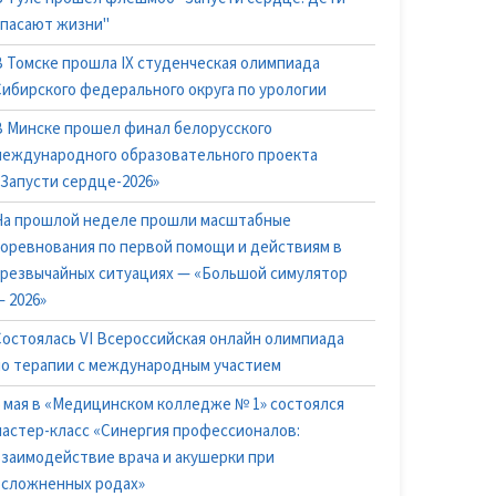
спасают жизни"
В Томске прошла IX студенческая олимпиада
Сибирского федерального округа по урологии
В Минске прошел финал белорусского
международного образовательного проекта
«Запусти сердце-2026»
На прошлой неделе прошли масштабные
соревнования по первой помощи и действиям в
чрезвычайных ситуациях — «Большой симулятор
 2026»
Состоялась VI Всероссийская онлайн олимпиада
по терапии с международным участием
6 мая в «Медицинском колледже № 1» состоялся
мастер-класс «Синергия профессионалов:
взаимодействие врача и акушерки при
осложненных родах»