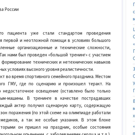
ва России
го пациента уже стали стандартом проведения
ия первой и неотложной помощи в условиях большого
ленные организационные и технические сложности,
Так нами был проведен «большой тренинг» с участием
 формирование технических и нетехнических навыков
ых условиях высокого уровня реалистичности.
акт во время спортивного семейного праздника. Местом
ого ГМУ, где по сценарию и произошел теракт. На
о недостаточное освещение (оставлено было только
дым-машины. В тренинге в качестве пострадавших
Каждый актер получил сценарную карту, содержащую
 зон поражения (по этой схеме на олимпиаде работали
х
 медиков, а так же особые указания. В этом блоке
оторыми он пришел на праздник, особые состояния
когольном опьянении, с заболеваниями сердца и т.д.).