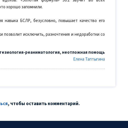
 вдохов. «Золотая формула» 30:2 звучит во всех
это хорошо запомнили.
я навыка БСЛР, безусловно, повышает качество его
и позволит исключить, разночтения и недоработки со
стезиология-реаниматология, неотложная помощь
Елена Таптыгина
ься
, чтобы оставить комментарий.