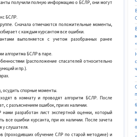
урсанты получили полную информацию о БСЛР, они могут
кс БСЛР.
группе. Сначала отмечаются положительные моменты,
азбирает с каждым курсантом все ошибки.
сантами выполняется с учетом разобранных ранее
и алгоритма БСЛР в паре.
обенностями (расположение спасателей относительно
нкций и пр.).
арах.
—
ы, осудить спорные моменты.
аходят в комнату и проводят алгоритм БСЛР. После
, с разъяснением ошибок, при их наличии.
 нами разработан лист экспертной оценки, который
ь все ошибки курсанта, при их наличии. После зачета
 у слушателя.
в (проходивших обучение СЛР по старой методике) и