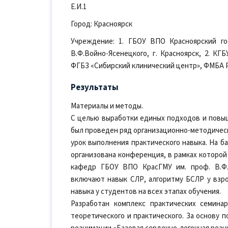
Е.И.1
Город: Красноярск
Учреждение: 1. ГБОУ ВПО Красноярский го
В.Ф.Войно-Ясенецкого, г. Красноярск, 2. КГБ
ФГБЗ «Сибирский клинический центр», ФМБА Ро
Результаты
Материалы и методы.
С целью выработки единых подходов и повыш
был проведен ряд организационно-методическ
урок выполнения практического навыка. На б
организована конференция, в рамках которой
кафедр ГБОУ ВПО КрасГМУ им. проф. В.Ф.
включают навык СЛР, алгоритму БСЛР у взр
навыка у студентов на всех этапах обучения.
Разработан комплекс практических семина
теоретического и практического. За основу 