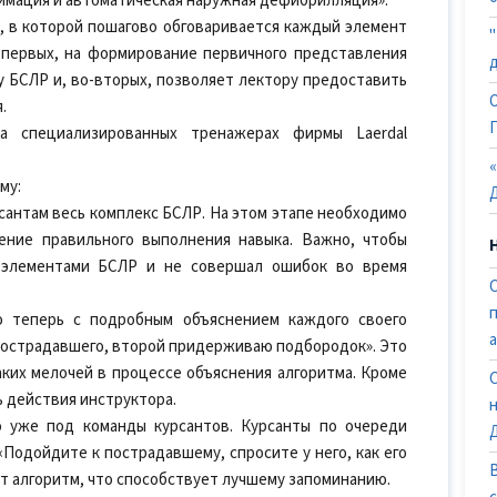
имация и автоматическая наружная дефибрилляция».
, в которой пошагово обговаривается каждый элемент
-первых, на формирование первичного представления
у БСЛР и, во-вторых, позволяет лектору предоставить
.
на специализированных тренажерах фирмы Laerdal
му:
рсантам весь комплекс БСЛР. На этом этапе необходимо
ение правильного выполнения навыка. Важно, чтобы
 элементами БСЛР и не совершал ошибок во время
но теперь с подробным объяснением каждого своего
б пострадавшего, второй придерживаю подбородок». Это
аких мелочей в процессе объяснения алгоритма. Кроме
ь действия инструктора.
о уже под команды курсантов. Курсанты по очереди
«Подойдите к пострадавшему, спросите у него, как его
т алгоритм, что способствует лучшему запоминанию.