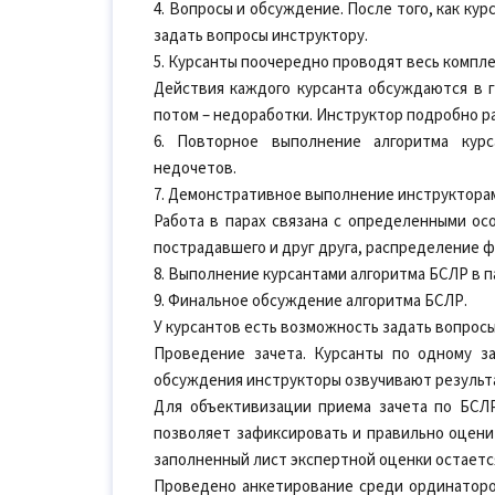
4. Вопросы и обсуждение. После того, как к
задать вопросы инструктору.
5. Курсанты поочередно проводят весь компле
Действия каждого курсанта обсуждаются в 
потом – недоработки. Инструктор подробно р
6. Повторное выполнение алгоритма кур
недочетов.
7. Демонстративное выполнение инструкторам
Работа в парах связана с определенными ос
пострадавшего и друг друга, распределение фу
8. Выполнение курсантами алгоритма БСЛР в п
9. Финальное обсуждение алгоритма БСЛР.
У курсантов есть возможность задать вопрос
Проведение зачета. Курсанты по одному з
обсуждения инструкторы озвучивают результат
Для объективизации приема зачета по БСЛР
позволяет зафиксировать и правильно оценит
заполненный лист экспертной оценки остается
Проведено анкетирование среди ординаторо