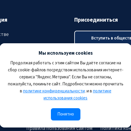
ция
Присоединиться
стве
Вступить в общест
ятия
Мы используем cookies
Оплатить членский в
тация
Продолжая работать с этим сайтом Вы даёте согласие на
сбор cookie-файлов посредством использования интернет-
сервиса "Яндекс.Метрика". Если Вы не согласны,
пожалуйста, покиньте сайт. Подробности можно прочитать
в
политике конфиденциальности
. и в
политике
использования cookies
Понятно
Правила пользования сайтом
Политика ко