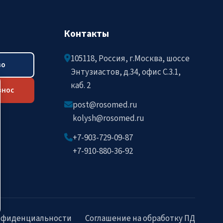
Контакты
105118, Россия, г.Москва, шоссе
во
Энтузиастов, д.34, офис C.3.1,
каб. 2
знос
post@rosomed.ru
kolysh@rosomed.ru
+7-903-729-09-87
+7-910-880-36-92
нфиденциальности
Соглашение на обработку ПД