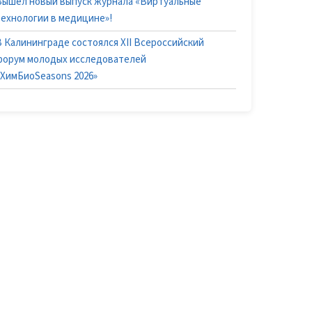
Вышел новый выпуск журнала «Виртуальные
технологии в медицине»!
В Калининграде состоялся XII Всероссийский
форум молодых исследователей
«ХимБиоSeasons 2026»