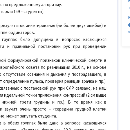
е по предложенному алгоритму.
торы и 159 – студенты).
результатов анкетирования (не более двух ошибок) в
уппе ординаторов.
 группах было допущено в вопросах касающихся
рти и правильной постановки рук при проведении
кой формулировкой признаков клинической смерти в
вропейского совета по реанимации 2010 г., на основе
о отсутствие сознания и дыхания у пострадавшего, в
 определение пульса, проверка реакции зрачка и пр.).
вязанных с постановкой рук при СЛР связано, на наш
ия идеальной точки приложения компрессий (2 см выше
и нижней трети грудины и пр.). В то время как в
и звучит очень просто – «середина грудной клетки
но, может запутать студента.
в в обеих группах было дано в вопросе касающимся