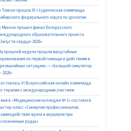
спасают жизни"
В Томске прошла IX студенческая олимпиада
Сибирского федерального округа по урологии
В Минске прошел финал белорусского
международного образовательного проекта
«Запусти сердце-2026»
На прошлой неделе прошли масштабные
соревнования по первой помощи и действиям в
чрезвычайных ситуациях — «Большой симулятор
 2026»
Состоялась VI Всероссийская онлайн олимпиада
по терапии с международным участием
6 мая в «Медицинском колледже № 1» состоялся
мастер-класс «Синергия профессионалов:
взаимодействие врача и акушерки при
осложненных родах»