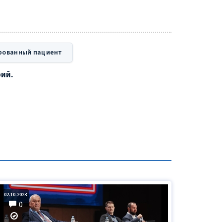
рованный пациент
рий.
02.10.2023
0