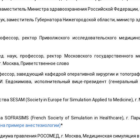
, заместитель Министра здравоохранения Российской Федерации, 
аук, заместитель Губернатора Нижегородской области, министр з
рофессор, ректор Приволжского исследовательского медицинс
д. наук, профессор, ректор Московского государственного ме
г. Москва, Приветственное слово
рофессор, заведующий кафедрой оперативной хирургии и топогра
.И. Евдокимова, исполнительный вице-президент (генеральный 
ва SESAM (Society in Europe for Simulation Applied to Medicine), г
SOFRASIMS (French Society of Simulation in Healthcare), г. Па
на примере анестезиологии)
*
иума правления РОСОМЕД, г. Москва, Медицинская симуляция в Р