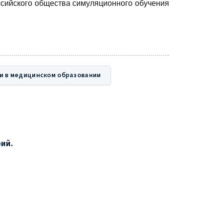
ссийского общества симуляционного обучения
и в медицинском образовании
рий.