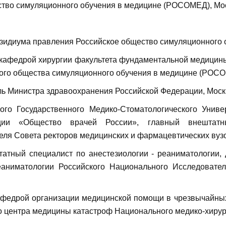
ство симуляционного обучения в медицине (РОСОМЕД), Мо
езидиума правления Российское общество симуляционного
кафедрой хирургии факультета фундаментальной медицины 
кого общества симуляционного обучения в медицине (РОС
ель Министра здравоохранения Российской Федерации, Мос
ого Государственного Медико-Стоматологического Униве
ции «Общество врачей России», главный внештатн
еля Совета ректоров медицинских и фармацевтических вуз
татный специалист по анестезиологии - реаниматологии
аниматологии Российского Национального Исследователь
афедрой организации медицинской помощи в чрезвычайных
о центра медицины катастроф Национального медико-хирург