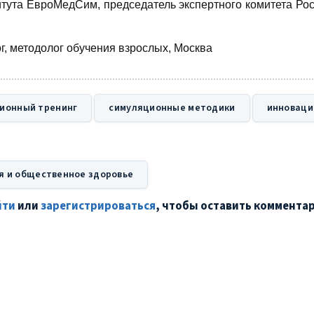
итута ЕвроМедСим, председатель экспертного комитета Ро
, методолог обучения взрослых, Москва
ионный тренинг
симуляционные методики
инноваци
я и общественное здоровье
йти
или
зарегистрироваться
, чтобы оставить коммента