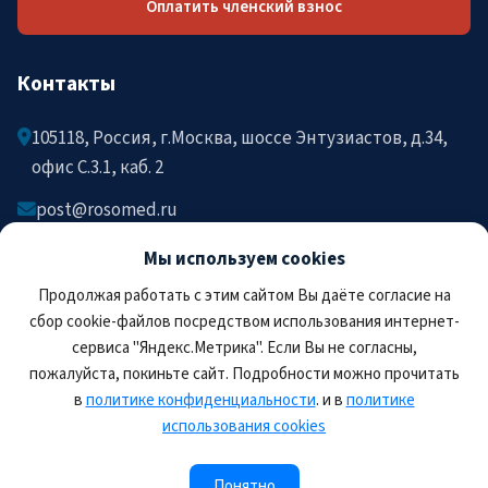
Оплатить членский взнос
Контакты
105118, Россия, г.Москва, шоссе Энтузиастов, д.34,
офис C.3.1, каб. 2
post@rosomed.ru
kolysh@rosomed.ru
Мы используем cookies
+7-903-729-09-87
Продолжая работать с этим сайтом Вы даёте согласие на
+7-910-880-36-92
сбор cookie-файлов посредством использования интернет-
сервиса "Яндекс.Метрика". Если Вы не согласны,
пожалуйста, покиньте сайт. Подробности можно прочитать
в
политике конфиденциальности
. и в
политике
использования cookies
© 2026 РОСОМЕД. Все права защищены.
Правила пользования сайтом
Политика
Понятно