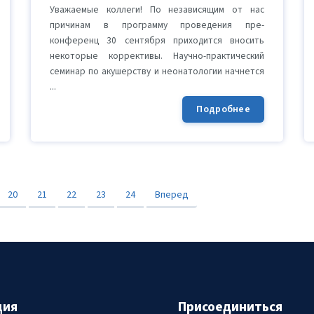
Уважаемые коллеги! По независящим от нас
причинам в программу проведения пре-
конференц 30 сентября приходится вносить
некоторые коррективы. Научно-практический
семинар по акушерству и неонатологии начнется
...
Подробнее
20
21
22
23
24
Вперед
ция
Присоединиться