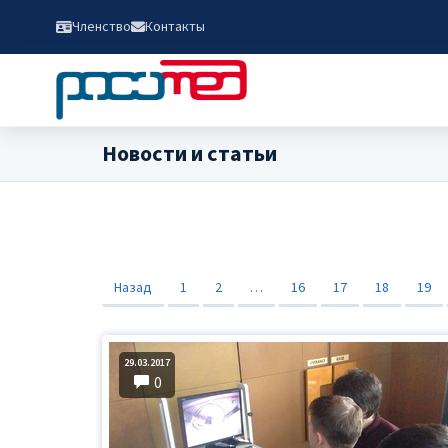
Членство
Контакты
Новости и статьи
Назад
1
2
…
16
17
18
19
29.03.2017
0