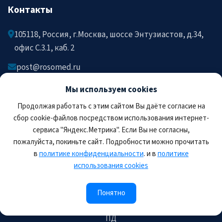
Контакты
105118, Россия, г.Москва, шоссе Энтузиастов, д.34,
офис C.3.1, каб. 2
post@rosomed.ru
kolysh@rosomed.ru
Мы используем cookies
+7-903-729-09-87
Продолжая работать с этим сайтом Вы даёте согласие на
+7-910-880-36-92
сбор cookie-файлов посредством использования интернет-
сервиса "Яндекс.Метрика". Если Вы не согласны,
пожалуйста, покиньте сайт. Подробности можно прочитать
в
политике конфиденциальности
. и в
политике
использования cookies
© 2026 РОСОМЕД. Все права защищены.
Правила пользования сайтом
Политика
Понятно
конфиденциальности
Соглашение на обработку
ПД