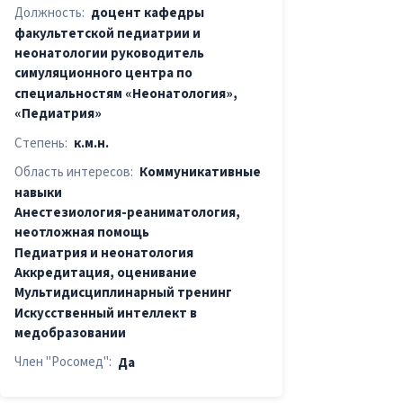
Должность:
доцент кафедры
факультетской педиатрии и
неонатологии руководитель
симуляционного центра по
специальностям «Неонатология»,
«Педиатрия»
Степень:
к.м.н.
Область интересов:
Коммуникативные
навыки
Анестезиология-реаниматология,
неотложная помощь
Педиатрия и неонатология
Аккредитация, оценивание
Мультидиcциплинарный тренинг
Искусственный интеллект в
медобразовании
Член "Росомед":
Да