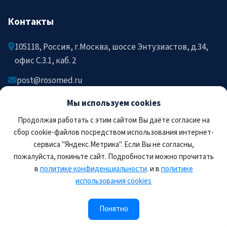
Контакты
105118, Россия, г.Москва, шоссе Энтузиастов, д.34,
офис C.3.1, каб. 2
post@rosomed.ru
kolysh@rosomed.ru
Мы используем cookies
+7-903-729-09-87
Продолжая работать с этим сайтом Вы даёте согласие на
+7-910-880-36-92
сбор cookie-файлов посредством использования интернет-
сервиса "Яндекс.Метрика". Если Вы не согласны,
пожалуйста, покиньте сайт. Подробности можно прочитать
в
политике конфиденциальности
. и в
политике
использования cookies
© 2026 РОСОМЕД. Все права защищены.
Правила пользования сайтом
Политика
Понятно
конфиденциальности
Соглашение на обработку