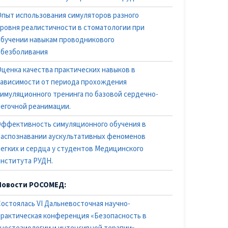
Опыт использования симуляторов разного
уровня реалистичности в стоматологии при
обучении навыкам проводникового
обезболивания
Оценка качества практических навыков в
зависимости от периода прохождения
симуляционного тренинга по базовой сердечно-
легочной реанимации.
Эффективность симуляционного обучения в
распознавании аускультативных феноменов
легких и сердца у студентов Медицинского
института РУДН.
Новости РОСОМЕД:
Состоялась VI Дальневосточная научно-
практическая конференция «Безопасность в