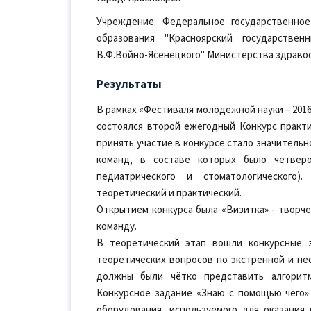
Учреждение: Федеральное государственно
образования "Красноярский государстве
В.Ф.Войно-Ясенецкого" Министерства здраво
Результаты
В рамках «Фестиваля молодежной науки – 201
состоялся второй ежегодный Конкурс практи
принять участие в конкурсе стало значительн
команд, в составе которых было четверо
педиатрического и стоматологического)
теоретический и практический.
Открытием конкурса была «Визитка» - творче
команду.
В теоретический этап вошли конкурсные з
теоретических вопросов по экстренной и н
должны были чётко представить алгоритм
Конкурсное задание «Знаю с помощью чего»
оборудования, используемого для оказания