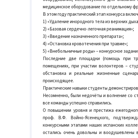
медицинское оборудование по отдельному фр
В этом году практический этап конкурса включ
1) «Удаление инородного тела из верхних дых
2) «Базовая сердечно-легочная реанимация»;
3) «Введение назначенного препарата»;
4) «Остановка кровотечения при травме»;
5) «Внебольничные роды» – конкурсное задани
Последние две площадки (помощь при тр
помещениях, при участии волонтеров – сту
обстановка и реальные жизненные сценар
происходящее.
Практические навыки студенты демонстриров
Несомненно, были недочёты и волнение со ст
все команды успешно справились.
О повышении уровня и престижа ежегодного
проф. В.Ф. Войно-Ясенецкого, подтверж
конкурсными этапами наших испанских коллег
остались очень довольны и воодушевлены 