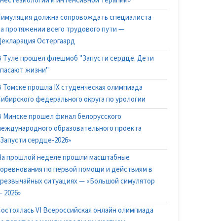
анестезиологии и интенсивной терапии»
Симуляция должна сопровождать специалиста
на протяжении всего трудового пути —
Декларация Остергаард
В Туле прошел флешмоб "Запусти сердце. Дети
спасают жизни"
В Томске прошла IX студенческая олимпиада
Сибирского федерального округа по урологии
В Минске прошел финал белорусского
международного образовательного проекта
«Запусти сердце-2026»
На прошлой неделе прошли масштабные
соревнования по первой помощи и действиям в
чрезвычайных ситуациях — «Большой симулятор
 2026»
Состоялась VI Всероссийская онлайн олимпиада