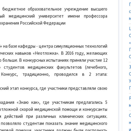
е бюджетное образовательное учреждение высшего
нный медицинский университет имени профессора
охранения Российской Федерации
6» на базе кафедры - центра симуляционных технологий
ческих навыков «Неотложка». В 2016 году, желающих
о больше. В конкурсных испытаниях приняли участие 12
 студентов медицинских факультетов (лечебного,
. Конкурс, традиционно, проводился в 2 этапа:
ский этап конкурса, где участники представляли свою
адания «Знаю как», где участникам предлагались 5
еотложной скорой медицинской помощи и конкурсанты
 действий при различных клинических ситуациях.
 позволяло студентам показать знание медицинского
 первой помощи, участники должны были распознать