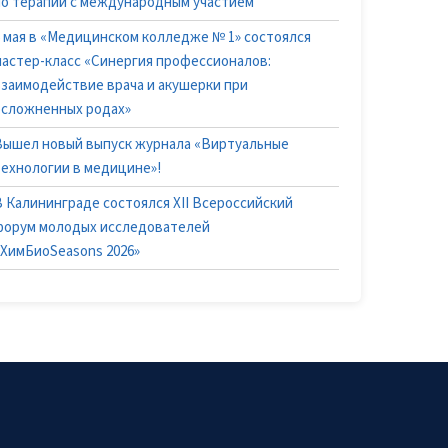
по терапии с международным участием
6 мая в «Медицинском колледже № 1» состоялся
мастер-класс «Синергия профессионалов:
взаимодействие врача и акушерки при
осложненных родах»
Вышел новый выпуск журнала «Виртуальные
технологии в медицине»!
В Калининграде состоялся XII Всероссийский
форум молодых исследователей
«ХимБиоSeasons 2026»