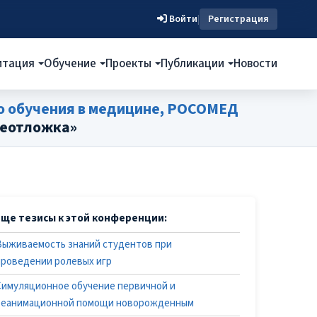
Войти
|
Регистрация
итация
Обучение
Проекты
Публикации
Новости
о обучения в медицине, РОСОМЕД
Неотложка»
Еще тезисы к этой конференции:
Выживаемость знаний студентов при
проведении ролевых игр
Симуляционное обучение первичной и
реанимационной помощи новорожденным