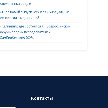
осложненных родах»
Вышел новый выпуск журнала «Виртуальные
технологии в медицине»!
В Калининграде состоялся XII Всероссийский
форум молодых исследователей
«ХимБиоSeasons 2026»
Контакты