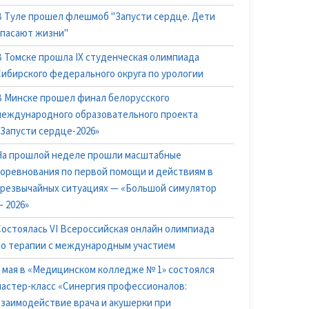
В Туле прошел флешмоб "Запусти сердце. Дети
спасают жизни"
В Томске прошла IX студенческая олимпиада
Сибирского федерального округа по урологии
В Минске прошел финал белорусского
международного образовательного проекта
«Запусти сердце-2026»
На прошлой неделе прошли масштабные
соревнования по первой помощи и действиям в
чрезвычайных ситуациях — «Большой симулятор
 2026»
Состоялась VI Всероссийская онлайн олимпиада
по терапии с международным участием
6 мая в «Медицинском колледже № 1» состоялся
мастер-класс «Синергия профессионалов:
взаимодействие врача и акушерки при