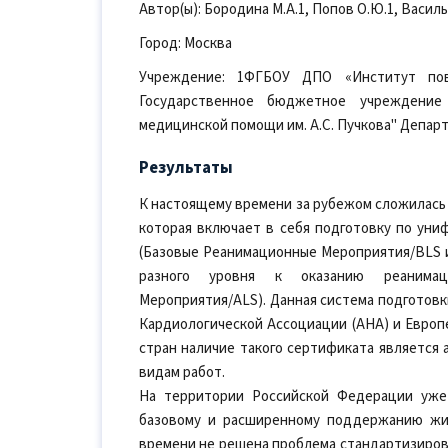
Автор(ы): Бородина М.А.1, Попов О.Ю.1, Василь
Город: Москва
Учреждение: 1ФГБОУ ДПО «Институт пов
Государственное бюджетное учреждение
медицинской помощи им. А.С. Пучкова" Депар
Результаты
К настоящему времени за рубежом сложилась
которая включает в себя подготовку по ун
(Базовые Реанимационные Мероприятия/BLS и 
разного уровня к оказанию реанимац
Мероприятия/ALS). Данная система подготов
Кардиологической Ассоциации (AHA) и Европе
стран наличие такого сертификата является
видам работ.
На территории Российской Федерации уже
базовому и расширенному поддержанию жиз
времени не решена проблема стандартизиров