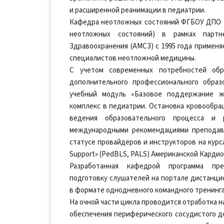
и расширенной реанимации в педиатрии.
Кафедра неотложных состояний ФГБОУ ДПО 
неотложных состояний) в рамках парт
Здравоохранения (АМСЗ) с 1995 года применя
специалистов неотложной медицины.
С учетом современных потребностей обр
дополнительного профессионального образ
учебный модуль «Базовое поддержание ж
комплекс в педиатрии. Остановка кровообра
ведения образовательного процесса и 
международными рекомендациями преподав
статусе провайдеров и инструкторов на курсах 
Support» (PedBLS, PALS) Американской Карди
Разработанная кафедрой программа пре
подготовку слушателей на портале дистанцио
в формате однодневного командного тренинга
На очной части цикла проводится отработка 
обеспечения периферического сосудистого д