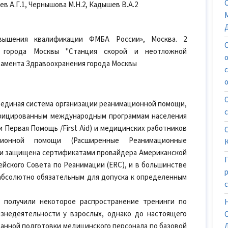
ев А.Г.1, Чернышова М.Н.2, Кадышев В.А.2
ышения квалификации ФМБА России», Москва. 2
 города Москвы "Станция скорой и неотложной
тамента Здравоохранения города Москвы
 единая система организации реанимационной помощи,
ифицированным международным программам населения
Первая Помощь /First Aid) и медицинских работников
ионной помощи (Расширенные Реанимационные
ки защищена сертификатами провайдера Американской
йского Совета по Реанимации (ERC), и в большинстве
 абсолютно обязательным для допуска к определенным
 получили некоторое распространение тренинги по
недеятельности у взрослых, однако до настоящего
анной подготовки медицинского персонала по базовой