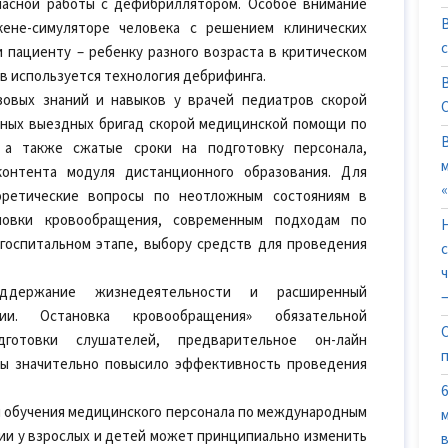
пасной работы с дефибриллятором. Особое внимание
кене-симуляторе человека с решением клинических
пациенту – ребенку разного возраста в критическом
ев используется технология дебрифинга.
зовых знаний и навыков у врачей педиатров скорой
ных выездных бригад скорой медицинской помощи по
 а также сжатые сроки на подготовку персонала,
контента модуля дистанционного образования. Для
оретические вопросы по неотложным состояниям в
новки кровообращения, современным подходам по
госпитальном этапе, выбору средств для проведения
ддержание жизнедеятельности и расширенный
—
и. Остановка кровообращения» обязательной
дготовки слушателей, предварительное он-лайн
мы значительно повысило эффективность проведения
 обучения медицинского персонала по международным
ии у взрослых и детей может принципиально изменить