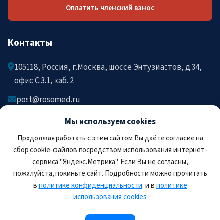
Оплатить членский взнос
Контакты
105118, Россия, г.Москва, шоссе Энтузиастов, д.34,
офис C.3.1, каб. 2
post@rosomed.ru
kolysh@rosomed.ru
Мы используем cookies
+7-903-729-09-87
Продолжая работать с этим сайтом Вы даёте согласие на
+7-910-880-36-92
сбор cookie-файлов посредством использования интернет-
сервиса "Яндекс.Метрика". Если Вы не согласны,
пожалуйста, покиньте сайт. Подробности можно прочитать
в
политике конфиденциальности
. и в
политике
использования cookies
© 2026 РОСОМЕД. Все права защищены.