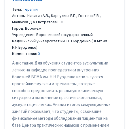
Тема:
Терапия
Авторы: Никитин А.В., Карпухина Е.П., Гостева Е.В.,
Малюков Д.А.Евстратова Е.Ф.
Город: Воронеж
Учреждение: Воронежский государственный
медицинский университет им. Н.Н.Бурденко (ВГМУ им.
Н.Н.Бурденко)
Комментарии:
0
Аннотация. Для обучения студентов аускультации
лёгких на кафедре пропедевтики внутренних
болезней ВГМА им. Н.Н.Бурденко используются
простейшие муляжи и тренажеры, которые
способны предоставить реальную клиническую
ситуацию и выполнение практического навыка,
аускультация легких. Анализ итогов симуляционных
занятий показывает, что студенты, освоившие
физикальные методы обследования пациентов на
базе Центра практических навыков с применением