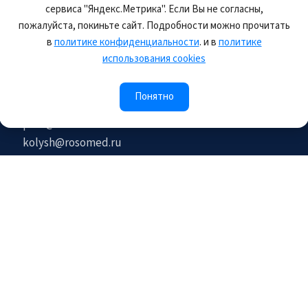
сервиса "Яндекс.Метрика". Если Вы не согласны,
пожалуйста, покиньте сайт. Подробности можно прочитать
Контакты
в
политике конфиденциальности
. и в
политике
использования cookies
105118, Россия, г.Москва, шоссе Энтузиастов, д.34,
офис C.3.1, каб. 2
Понятно
post@rosomed.ru
kolysh@rosomed.ru
+7-903-729-09-87
+7-910-880-36-92
© 2026 РОСОМЕД. Все права защищены.
Правила пользования сайтом
Политика