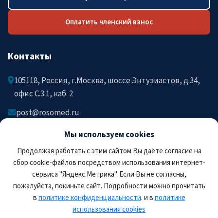
Оплатить членский взнос
Контакты
105118, Россия, г.Москва, шоссе Энтузиастов, д.34,
офис C.3.1, каб. 2
post@rosomed.ru
kolysh@rosomed.ru
Мы используем cookies
+7-903-729-09-87
Продолжая работать с этим сайтом Вы даёте согласие на
+7-910-880-36-92
сбор cookie-файлов посредством использования интернет-
сервиса "Яндекс.Метрика". Если Вы не согласны,
пожалуйста, покиньте сайт. Подробности можно прочитать
в
политике конфиденциальности
. и в
политике
использования cookies
© 2026 РОСОМЕД. Все права защищены.