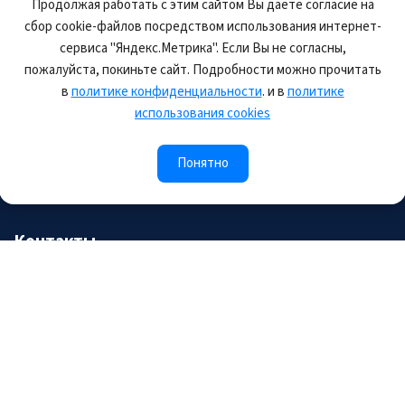
Продолжая работать с этим сайтом Вы даёте согласие на
Журнал
сбор cookie-файлов посредством использования интернет-
сервиса "Яндекс.Метрика". Если Вы не согласны,
пожалуйста, покиньте сайт. Подробности можно прочитать
Присоединиться
в
политике конфиденциальности
. и в
политике
использования cookies
Вступить в общество
Понятно
Оплатить членский взнос
Контакты
105118, Россия, г.Москва, шоссе Энтузиастов, д.34,
офис C.3.1, каб. 2
post@rosomed.ru
kolysh@rosomed.ru