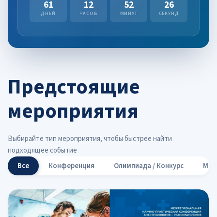
61
12
52
24
ДНЕЙ
ЧАСОВ
МИНУТ
СЕКУНД
Предстоящие
мероприятия
Выбирайте тип мероприятия, чтобы быстрее найти
подходящее событие
Все
Конференция
Олимпиада / Конкурс
Мас