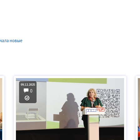
чала новые
09.12.2025
0