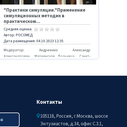
"Практики симуляции."Применение
симуляционных методик в
практическом...
Средняя оценка:
Автор: РОСОМЕД
Дата размещения: 04.10.2023 12:35
Модератор: Андреенко Александр
Александрович, Мариинская больница, Санкт-
Петербург Дискутируют: Долгина Ирина
Ивановна, Курский государственн...
Контакты
105118, Россия, г.Москва, шоссе
во
Энтузиастов, д.34, офис C.3.1,