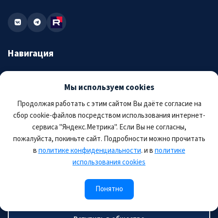
Навигация
Об обществе
Мы используем cookies
Мероприятия
Продолжая работать с этим сайтом Вы даёте согласие на
Аккредитация
сбор cookie-файлов посредством использования интернет-
сервиса "Яндекс.Метрика". Если Вы не согласны,
Новости
пожалуйста, покиньте сайт. Подробности можно прочитать
в
политике конфиденциальности
. и в
политике
Журнал
использования cookies
Присоединиться
Понятно