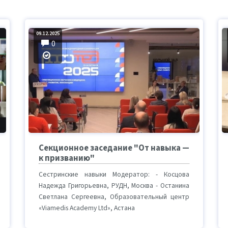
09.12.2025
0
Секционное заседание "От навыка —
к призванию"
Сестринские навыки Модератор: - Косцова
Надежда Григорьевна, РУДН, Москва - Останина
Светлана Сергеевна, Образовательный центр
«Viamedis Academy Ltd», Астана