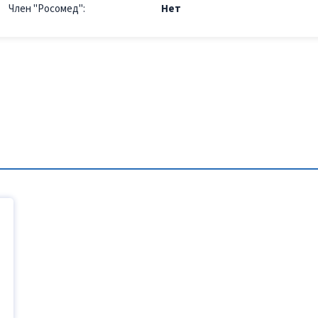
Член "Росомед":
Нет