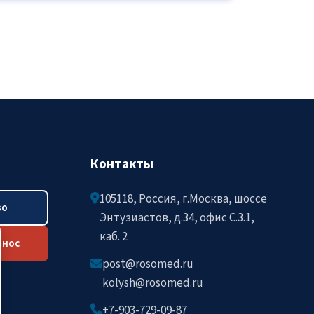
Контакты
105118, Россия, г.Москва, шоссе
во
Энтузиастов, д.34, офис C.3.1,
каб. 2
знос
post@rosomed.ru
kolysh@rosomed.ru
+7-903-729-09-87