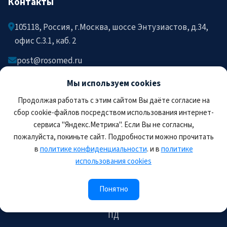
Контакты
105118, Россия, г.Москва, шоссе Энтузиастов, д.34,
офис C.3.1, каб. 2
post@rosomed.ru
kolysh@rosomed.ru
Мы используем cookies
+7-903-729-09-87
Продолжая работать с этим сайтом Вы даёте согласие на
+7-910-880-36-92
сбор cookie-файлов посредством использования интернет-
сервиса "Яндекс.Метрика". Если Вы не согласны,
пожалуйста, покиньте сайт. Подробности можно прочитать
в
политике конфиденциальности
. и в
политике
использования cookies
© 2026 РОСОМЕД. Все права защищены.
Правила пользования сайтом
Политика
Понятно
конфиденциальности
Соглашение на обработку
ПД