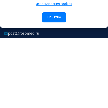
использования cookies
Контакты
Понятно
105118, Россия, г.Москва, шоссе Энтузиастов, д.34,
офис C.3.1, каб. 2
post@rosomed.ru
kolysh@rosomed.ru
+7-903-729-09-87
+7-910-880-36-92
© 2026 РОСОМЕД. Все права защищены.
Правила пользования сайтом
Политика
конфиденциальности
Соглашение на обработку
ПД