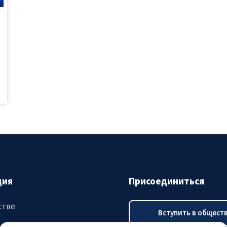
ция
Присоединиться
стве
Вступить в общест
ятия