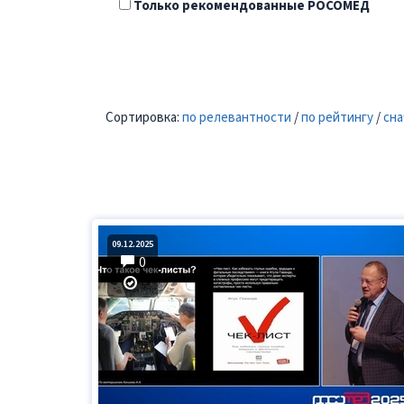
Только рекомендованные РОСОМЕД
Сортировка:
по релевантности
/
по рейтингу
/
сна
09.12.2025
0