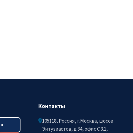
Контакты
105118, Россия, г.Москва, шоссе
во
Энтузиастов, д.34, офис C.3.1,